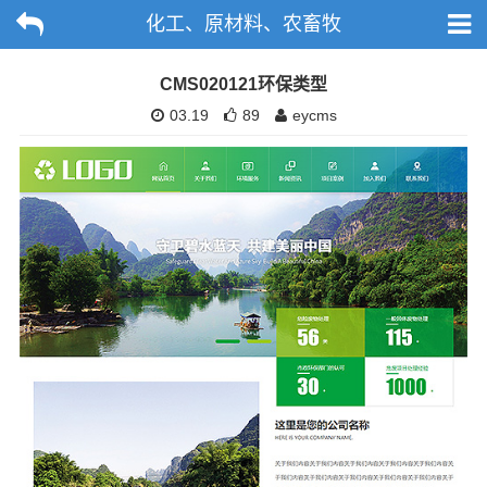
化工、原材料、农畜牧
CMS020121环保类型
03.19
89
eycms